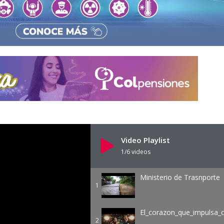
Video Playlist
1
/6
videos
Ministerio de Trasnporte
1
El_corazon_que_impulsa_
2