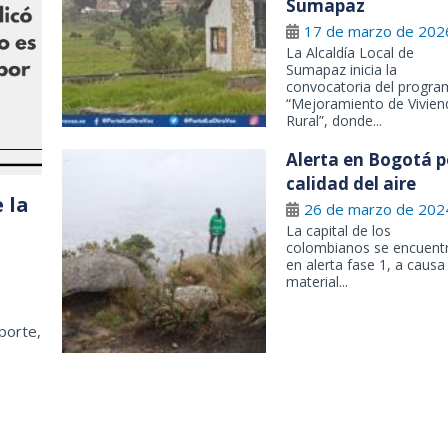
Sumapaz
17 de marzo de 202
La Alcaldía Local de
Sumapaz inicia la
convocatoria del progr
“Mejoramiento de Vivien
Rural”, donde...
Alerta en Bogotá p
calidad del aire
 la
26 de marzo de 202
La capital de los
colombianos se encuent
en alerta fase 1, a causa
material...
porte,