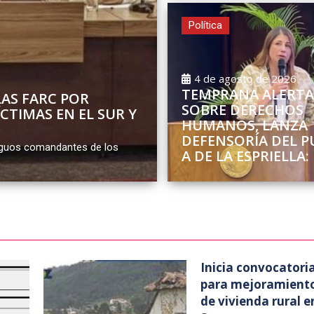
Política
4 de agosto de 2026
TEMPRANA ALERTA
LAS FARC POR
SOBRE DERECHOS
CTIMAS EN EL SUR Y
HUMANOS, LANZA
DEFENSORÍA DEL P
tiguos comandantes de los
A DE LA ESPRIELLA:
Inicia convocatori
para mejoramient
de vivienda rural e