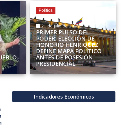
Política
21 de julio de 2026
PRIMER PULSO DEL
,
PODER: ELECCIÓN DE
HONORIO HENRIQUEZ
DEFINE MAPA POLÍTICO
UEBLO
ANTES DE POSESIÓN
PRESIDENCIAL
Indicadores Económicos
a
o
n