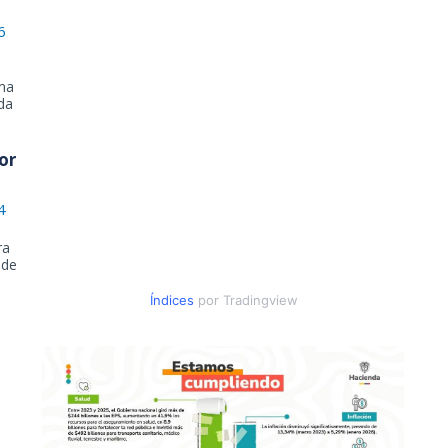
6
ama
da
or
4
ra
 de
Índices
por Tradingview