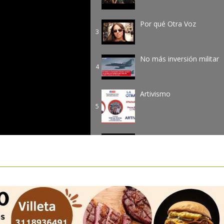
Por qué Otra Voz
3
No más inversión militar
4
Artivismo
5
El corazon que mueve a
6
Colombia