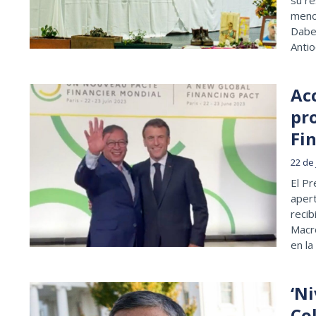
meno
Dabei
Antio
Ac
pr
Fin
22 de
El Pr
apert
recib
Macro
en l
‘Ni
Co