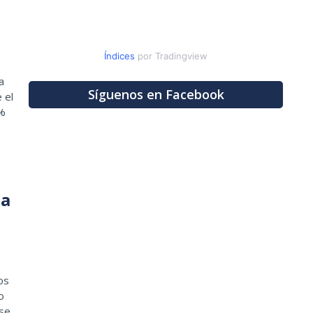
Índices
por Tradingview
a
Síguenos en Facebook
 el
0%
e
la
os
o
nse