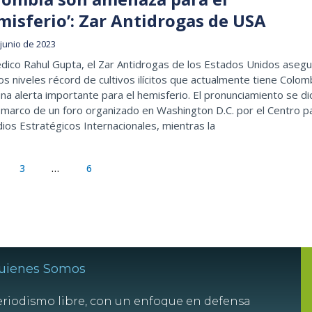
misferio’: Zar Antidrogas de USA
 junio de 2023
dico Rahul Gupta, el Zar Antidrogas de los Estados Unidos aseg
os niveles récord de cultivos ilícitos que actualmente tiene Colom
na alerta importante para el hemisferio. El pronunciamiento se di
 marco de un foro organizado en Washington D.C. por el Centro p
ios Estratégicos Internacionales, mientras la
3
…
6
uienes Somos
riodismo libre, con un enfoque en defensa