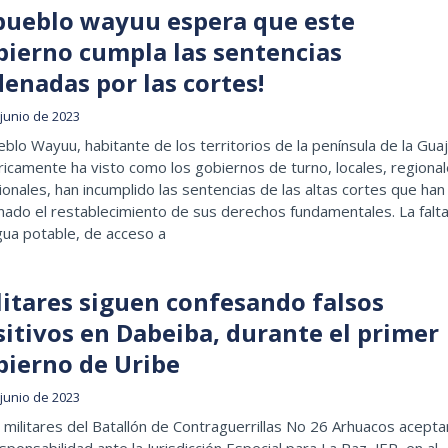
 pueblo wayuu espera que este
bierno cumpla las sentencias
enadas por las cortes!
 junio de 2023
eblo Wayuu, habitante de los territorios de la península de la Guaj
ricamente ha visto como los gobiernos de turno, locales, regiona
ionales, han incumplido las sentencias de las altas cortes que han
ado el restablecimiento de sus derechos fundamentales. La falt
gua potable, de acceso a
litares siguen confesando falsos
sitivos en Dabeiba, durante el primer
bierno de Uribe
 junio de 2023
militares del Batallón de Contraguerrillas No 26 Arhuacos acepta
sponsabilidad ante la Jurisdicción Especial para La Paz, JEP, en al