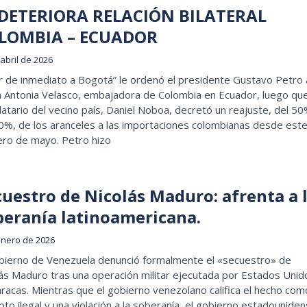
 DETERIORA RELACIÓN BILATERAL
LOMBIA – ECUADOR
abril de 2026
r de inmediato a Bogotá” le ordenó el presidente Gustavo Petro 
 Antonia Velasco, embajadora de Colombia en Ecuador, luego que
tario del vecino país, Daniel Noboa, decretó un reajuste, del 5
0%, de los aranceles a las importaciones colombianas desde est
ero de mayo. Petro hizo
cuestro de Nicolás Maduro: afrenta a 
beranía latinoamericana.
enero de 2026
obierno de Venezuela denunció formalmente el «secuestro» de
ás Maduro tras una operación militar ejecutada por Estados Unid
racas. Mientras que el gobierno venezolano califica el hecho com
pto ilegal y una violación a la soberanía, el gobierno estadounide