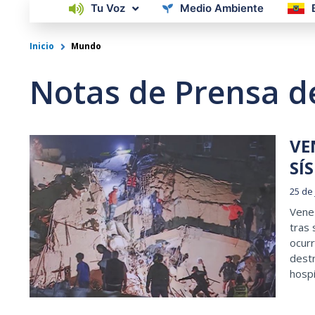
Tu Voz
Medio Ambiente
Inicio
Mundo
Notas de Prensa 
VE
Page
Pa
SÍ
25 de
Venez
tras
ocurr
destr
hosp