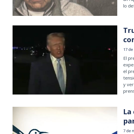
lo de
Tr
co
17 de
El p
expec
el pr
tens
y ver
pren
La
pa
7 de 