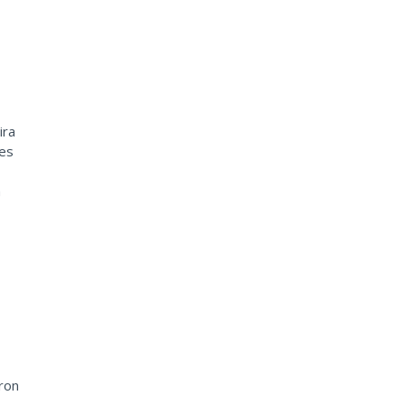
ira
les
a
ron