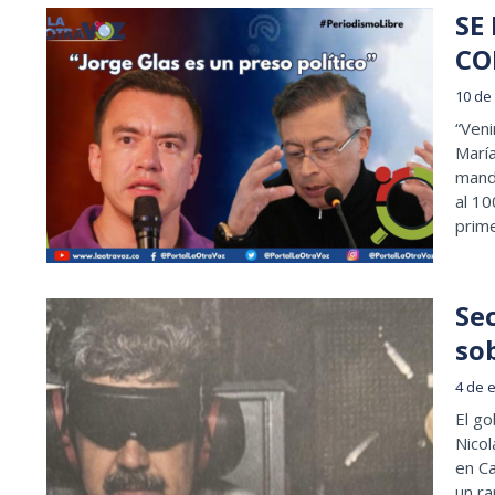
SE
CO
10 de 
“Veni
María
manda
al 10
prim
Se
so
4 de 
El g
Nicol
en Ca
un ra