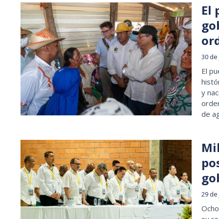
El
go
ord
30 de
El pu
histó
y nac
orden
de a
Mi
po
go
29 de
Ocho 
su re