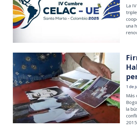
La I
tripl
coope
una h
renov
Fi
Ha
pe
1 de j
Más 
Bogo
la b
confl
2015 