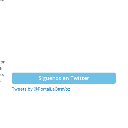
con
e
o,
Síguenos en Twitter
la
Tweets by @PortalLaOtraVoz