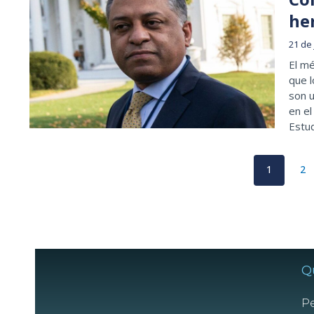
he
21 de
El mé
que l
son u
en el
Estud
1
2
Q
Pe