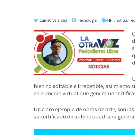
Camilo Velandia
Tecnología
NFT
,
noticia
,
Tec
C
d
s
q
d
U
bien no editable e irrepetible, así mismo s
en el medio virtual que genera un certifica
Un claro ejemplo de obras de arte, son las
su certificado de autenticidad será gene