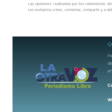
Las opiniones realizadas por los columnistas del
Les invitamos a leer, comentar, compartir y a de
Q
Pe
de
am
C
W