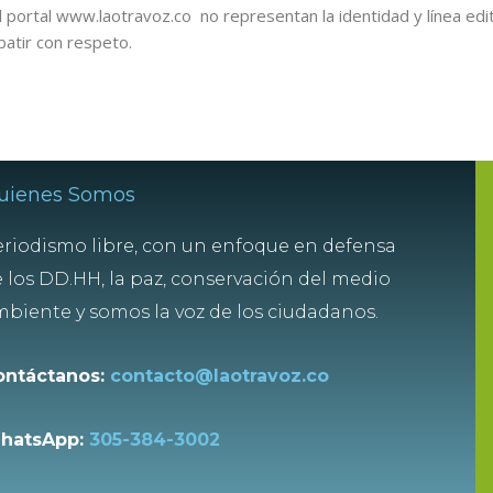
 portal www.laotravoz.co no representan la identidad y línea edit
batir con respeto.
uienes Somos
riodismo libre, con un enfoque en defensa
 los DD.HH, la paz, conservación del medio
biente y somos la voz de los ciudadanos.
ontáctanos:
contacto@laotravoz.co
hatsApp:
305-384-3002