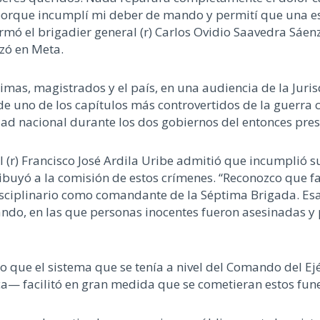
porque incumplí mi deber de mando y permití que una e
ó el brigadier general (r) Carlos Ovidio Saavedra Sáenz 
zó en Meta.
timas, magistrados y el país, en una audiencia de la Juris
de uno de los capítulos más controvertidos de la guerra
ad nacional durante los dos gobiernos del entonces pres
l (r) Francisco José Ardila Uribe admitió que incumplió 
ibuyó a la comisión de estos crímenes. “Reconozco que fal
isciplinario como comandante de la Séptima Brigada. Esa
ando, en las que personas inocentes fueron asesinadas 
zco que el sistema que se tenía a nivel del Comando del E
ca— facilitó en gran medida que se cometieran estos fune