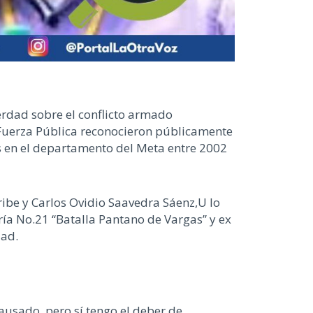
erdad sobre el conflicto armado
a Fuerza Pública reconocieron públicamente
s en el departamento del Meta entre 2002
Uribe y Carlos Ovidio Saavedra Sáenz,U lo
ría No.21 “Batalla Pantano de Vargas” y ex
dad.
usado, pero sí tengo el deber de