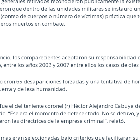
os generales retirados reconocieron públicamente la exist
eron que dentro de las unidades militares se instauró u
, (conteo de cuerpos o número de víctimas) práctica que 
lleros muertos en combate.
cencio, los comparecientes aceptaron su responsabilidad
ntre los años 2002 y 2007 entre ellos los casos de die
ieron 65 desapariciones forzadas y una tentativa de hom
guerra y de lesa humanidad.
ue el del teniente coronel (r) Héctor Alejandro Cabuya d
 “Ese era el momento de detener todo. No se detuvo, y 
ron las directrices de la empresa criminal”, relató.
timas eran seleccionadas bajo criterios que facilitaran s