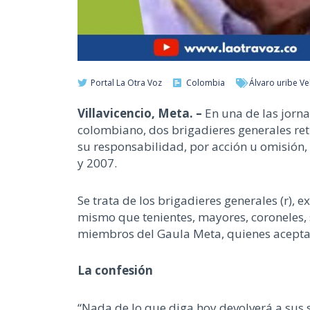
Portal La Otra Voz
Colombia
Álvaro uribe Ve
Villavicencio, Meta. –
En una de las jorn
colombiano, dos brigadieres generales ret
su responsabilidad, por acción u omisión
y 2007.
Se trata de los brigadieres generales (r), 
mismo que tenientes, mayores, coroneles, s
miembros del Gaula Meta, quienes acepta
La confesión
“Nada de lo que diga hoy devolverá a sus 