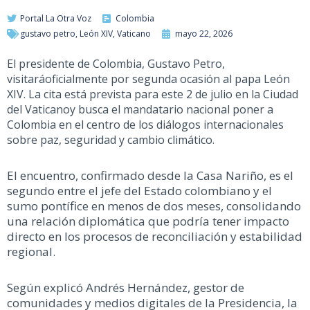
Portal La Otra Voz
Colombia
gustavo petro
,
León XIV
,
Vaticano
mayo 22, 2026
El presidente de Colombia, Gustavo Petro,
visitará
oficialmente por segunda ocasión a
l papa León
XIV
. La cita está
previst
a para
este
2 de julio en la Ciudad
del Vaticano
y busca el mandatario nacional
poner a
Colombia en el centro de los diálogos internacionales
sobre paz, seguridad y cambio climático.
El encuentro
, confirmad
o
desde la Casa Nariño
,
es
el
segundo entre el
jefe del Estado
colombiano y el
sumo pontífice en menos de dos meses, consolidando
una relación diplomática que podría tener impacto
directo en los procesos de reconciliación y estabilidad
regional.
Según explicó Andrés Hernández, gestor de
comunidades y medios digitales de la Presidencia, la