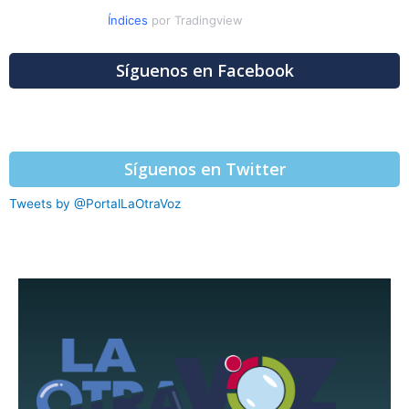
Índices
por Tradingview
Síguenos en Facebook
Síguenos en Twitter
Tweets by @PortalLaOtraVoz