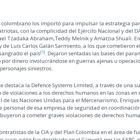
colombiano los importó para impulsar la estrategia param
riotas, con la complicidad del Ejército Nacional y del D
Israel Tzadaka Abraham,Teddy Melnik y Amatzia Shuali. En
y de Luis Carlos Galán Sarmiento, a los que cometieron el
[1]
sangrado el país
. Dejaron sentadas las bases del para
por dinero involucrándose en guerras ajenas u operacion
ersonajes siniestros.
e destaca la Defence Systems Limited, a través de una s
 de violaciones a los derechos humanos en las zonas en 
al de las Naciones Unidas para el Mercenarismo, Enrique 
 personal de esa empresa de seguridad en coordinación c
ribuyeron a cometer graves violaciones de derechos hum
tratistas de la CIA y del Plan Colombia en el área de fu
os cuyo avión fue derribado en el Caquetá por las FARC, 