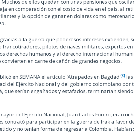
0. Muchos de ellos quedan con unas pensiones que oscilan
a en comparación con el costo de vida en el país, al reti
ilantes y la opción de ganar en dólares como mercenarios
za.
racias a la guerra que poderosos intereses extienden, s
 francotiradores, pilotos de naves militares, expertos en
 los derechos humanos y al derecho internacional humanit
e convierten en carne de cañón de grandes negocios.
[3]
ublicó en SEMANA el artículo ‘Atrapados en Bagdad’
las
 del Ejército Nacional y del gobierno colombiano por tre
otá, que serían engañados y estafados, terminarían sien
ayor del Ejército Nacional, Juan Carlos Forero, eran ocho
les contrató para participar en la guerra de Irak a favor 
ido y no tenían forma de regresar a Colombia. Habían s