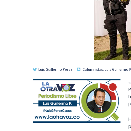
Luis Guillermo Pérez
Columnistas
,
Luis Guillermo 
«
P
h
p
H
p