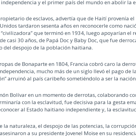
 independencia y el primer país del mundo en abolir la e
propietario de esclavos, advertía que de Haití provenía e
dos Unidos tardaron sesenta años en reconocerle como nac
civilizadora” que terminó en 1934, luego apoyarían el r
 de casi 30 años, de Papá Doc y Baby Doc, que fue derroc
 del despojo de la población haitiana.
tropas de Bonaparte en 1804, Francia cobró caro la derro
 independencia, mucho más de un siglo llevó el pago de l
ón” arruinó al país caribeño sometiéndolo a ser la nació
imón Bolívar en un momento de derrotas, colaborando con
minaría con la esclavitud, fue decisiva para la gesta e
onocer al Estado haitiano independiente y, la esclavitud
e la naturaleza, el despojo de las potencias, la corrupc
sesinaron a su presidente Jovenel Moïse en su residenci