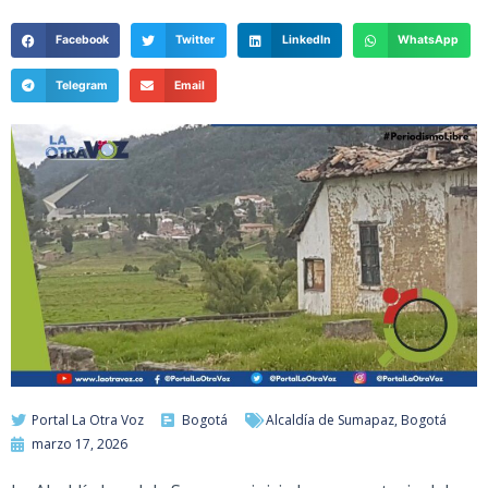
Facebook
Twitter
LinkedIn
WhatsApp
Telegram
Email
Portal La Otra Voz
Bogotá
Alcaldía de Sumapaz
,
Bogotá
marzo 17, 2026