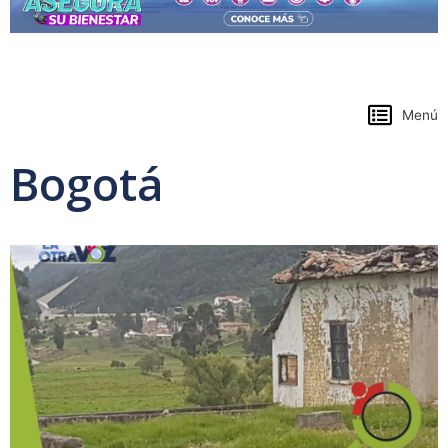
https://www.colpensiones.gov.co/
Menú
Bogotá
Page
Page
Page
Page