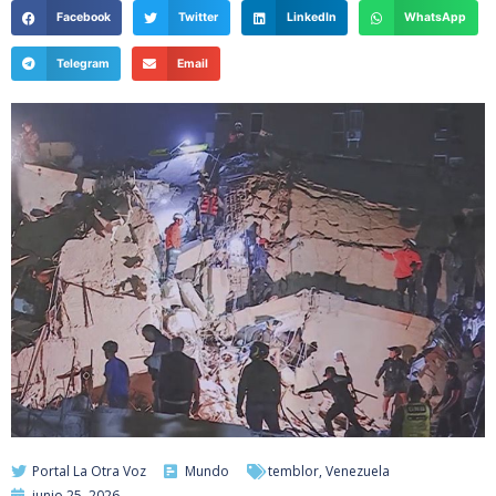
Facebook
Twitter
LinkedIn
WhatsApp
Telegram
Email
Portal La Otra Voz
Mundo
temblor
,
Venezuela
junio 25, 2026