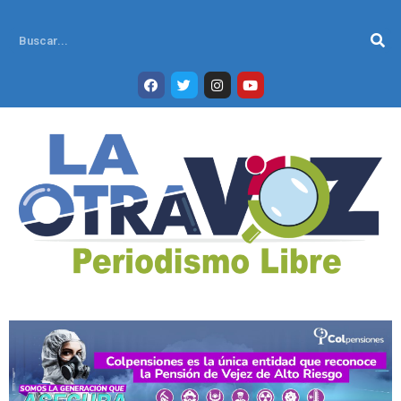
Ir
al
Se
contenido
F
T
I
Y
a
w
n
o
c
i
s
u
e
t
t
t
b
t
a
u
o
e
g
b
o
r
r
e
k
a
m