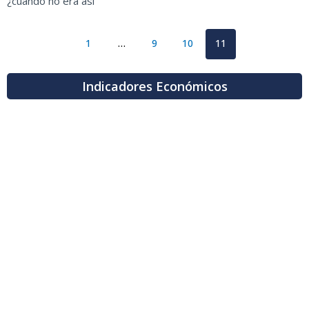
¿cuándo no era así
1
…
9
10
11
Indicadores Económicos