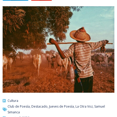
Cultura
Club de Poesía
,
Destacado
,
Jueves de Poesía
,
La Otra Voz
,
Samuel
Simanca