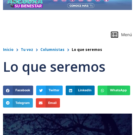
https://www.colpensiones.gov.co/
Menú
Inicio
Tu voz
Columnistas
Lo que seremos
Lo que seremos
Facebook
Twitter
LinkedIn
WhatsApp
Telegram
Email