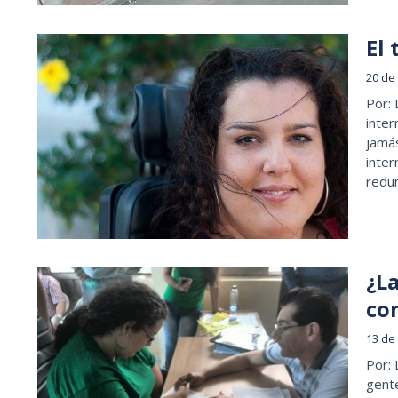
El
20 de
Por:
inter
jamás
inter
redu
¿La
co
13 de
Por: 
gente