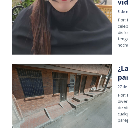
vid
3 de 
Por: 
celeb
disf
tenga
noche
¿L
pa
27 de
Por:
dive
de vi
cualq
parej