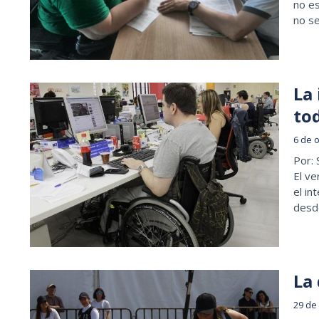
no es
no se
La
to
6 de 
Por: 
El ve
el in
desd
La 
29 de