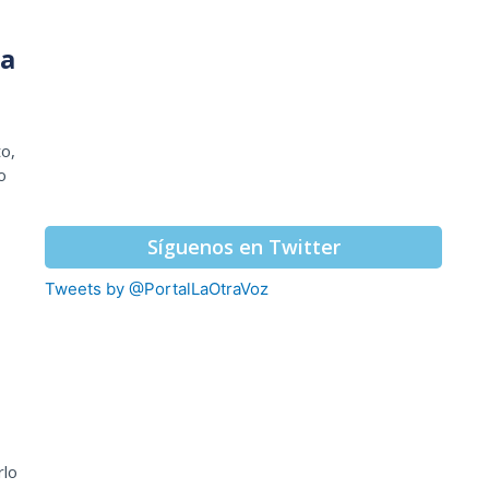
ia
o,
o
Síguenos en Twitter
Tweets by @PortalLaOtraVoz
rlo