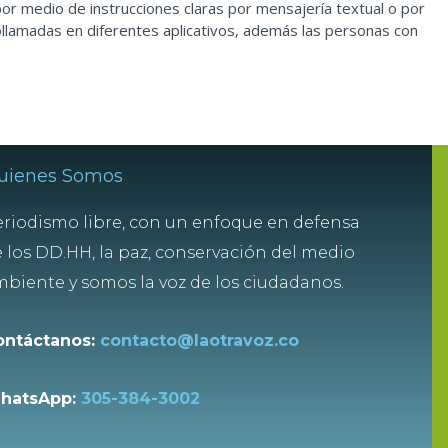
or medio de instrucciones claras por mensajería textual o por
llamadas en diferentes aplicativos, además las personas con
uienes Somos
riodismo libre, con un enfoque en defensa
 los DD.HH, la paz, conservación del medio
biente y somos la voz de los ciudadanos.
ontáctanos:
contacto@laotravoz.co
hatsApp:
305-384-3002