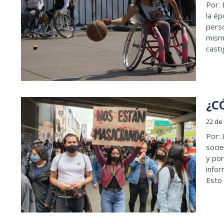
Por: 
la ép
perso
mism
cast
¿C
22 de
Por:
soci
y por
infor
Esto 