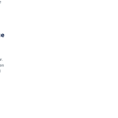
e
ue
r.
 en
l