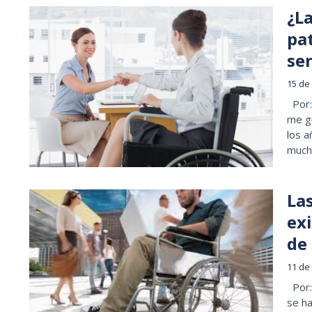
¿L
pa
se
15 de
Por: 
me gu
los a
much
La
ex
de 
11 de
Por: 
se ha