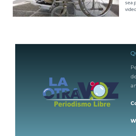
sea p
video
Q
Pe
de
am
C
W