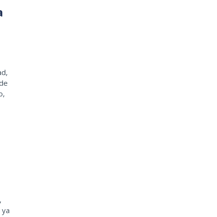
a
ad,
 de
o,
,
 ya