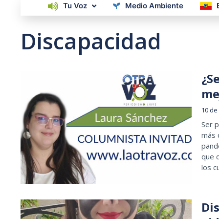
Tu Voz
Medio Ambiente
Discapacidad
¿S
me
10 de
Ser p
más c
pand
que d
los 
Dis