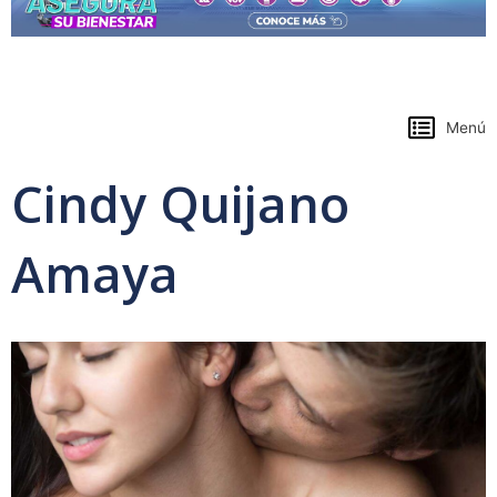
https://www.colpensiones.gov.co/
Menú
Cindy Quijano
Amaya
Page
Page