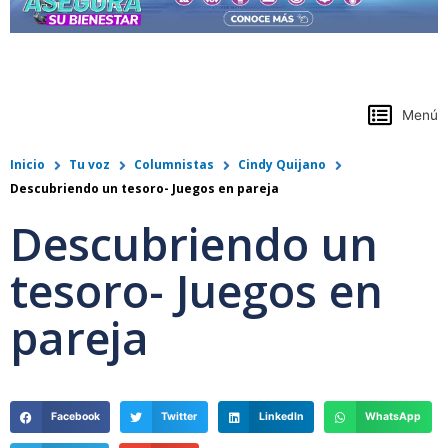
https://www.colpensiones.gov.co/
Menú
Inicio
Tu voz
Columnistas
Cindy Quijano
Descubriendo un tesoro- Juegos en pareja
Descubriendo un
tesoro- Juegos en
pareja
Facebook
Twitter
LinkedIn
WhatsApp