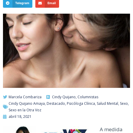
Telegram
Email
Marcela Combariza
Cindy Quijano
,
Columnistas
Cindy Quijano Amaya
,
Destacado
,
Psicóloga Clínica
,
Salud Mental
,
Sexo
,
Sexo en la Otra Voz
abril 18, 2021
A medida