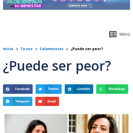
https://www.colpensiones.gov.co/
Menú
Inicio
Tu voz
Columnistas
¿Puede ser peor?
¿Puede ser peor?
Facebook
Twitter
LinkedIn
WhatsApp
Telegram
Email