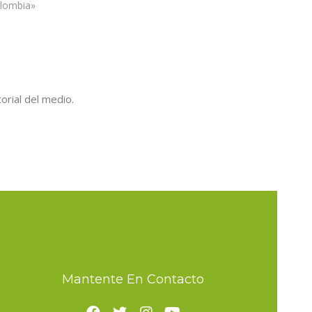
lombia»
orial del medio.
Mantente En Contacto
F
T
I
Y