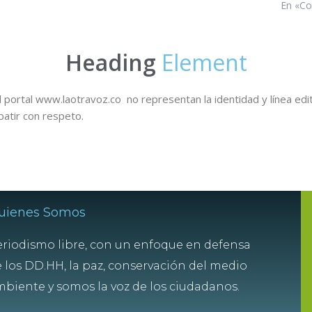
En «Co
Heading
Element
 portal www.laotravoz.co no representan la identidad y línea edit
batir con respeto.
uienes Somos
riodismo libre, con un enfoque en defensa
 los DD.HH, la paz, conservación del medio
biente y somos la voz de los ciudadanos.