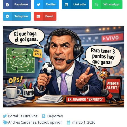
Facebook
Twitter
LinkedIn
WhatsApp
Telegram
Email
Portal La Otra Voz
Deportes
Andrés Cardenas
,
Fútbol
,
opinión
marzo 1, 2026