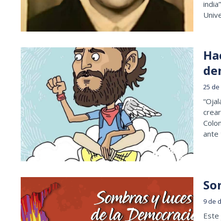
india
Univ
Ha
de
25 de
“Ojal
crear
Colo
ante 
So
9 de 
Este 