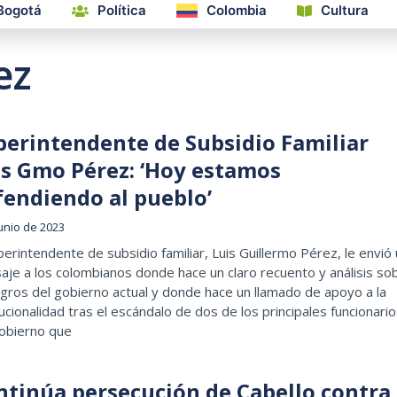
Bogotá
Política
Colombia
Cultura
ez
perintendente de Subsidio Familiar
is Gmo Pérez: ‘Hoy estamos
fendiendo al pueblo’
junio de 2023
perintendente de subsidio familiar, Luis Guillermo Pérez, le envió
je a los colombianos donde hace un claro recuento y análisis so
ogros del gobierno actual y donde hace un llamado de apoyo a la
tucionalidad tras el escándalo de dos de los principales funcionari
gobierno que
ntinúa persecución de Cabello contra