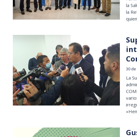
la Sa
la Re
quien
Su
in
Co
30 de
La Su
admin
COMF
vario
irreg
»Hem
Gu