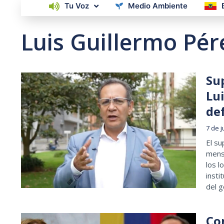
Tu Voz
Medio Ambiente
Luis Guillermo Pér
Su
Lu
de
7 de 
El su
mensa
los l
insti
del 
Co