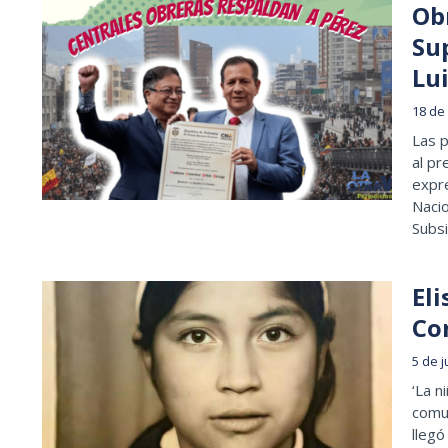
Ob
Su
Lu
18 de
Las p
al pr
expr
Nacio
Subsi
Eli
Co
5 de j
‘La n
comu
llegó