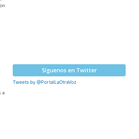
con
,
Síguenos en Twitter
Tweets by @PortalLaOtraVoz
s a