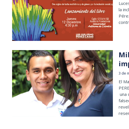
Luces
la in
Pérez
contr
Mi
im
3 de 
El M
PERE
una d
false
revel
reser