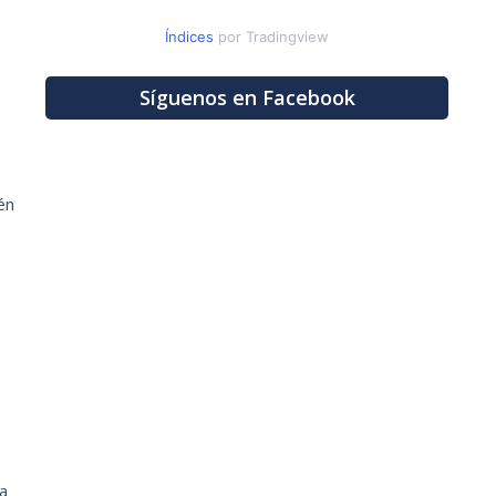
Índices
por Tradingview
Síguenos en Facebook
én
 a