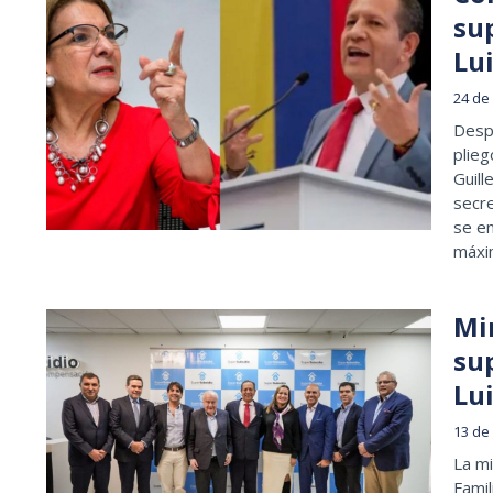
su
Lu
24 de 
Despu
plieg
Guill
secre
se e
máxi
Min
su
Lui
13 de 
La mi
Famil