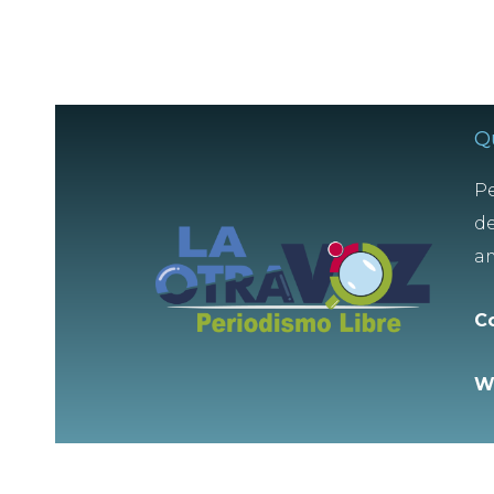
Q
Pe
de
am
C
W