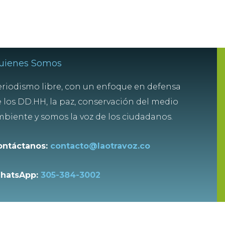
uienes Somos
riodismo libre, con un enfoque en defensa
 los DD.HH, la paz, conservación del medio
biente y somos la voz de los ciudadanos.
ontáctanos:
contacto@laotravoz.co
hatsApp:
305-384-3002