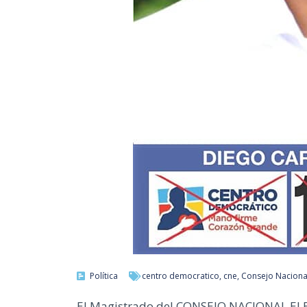
Política
centro democratico
,
cne
,
Consejo Nacional
El Magistrado del CONSEJO NACIONAL EL