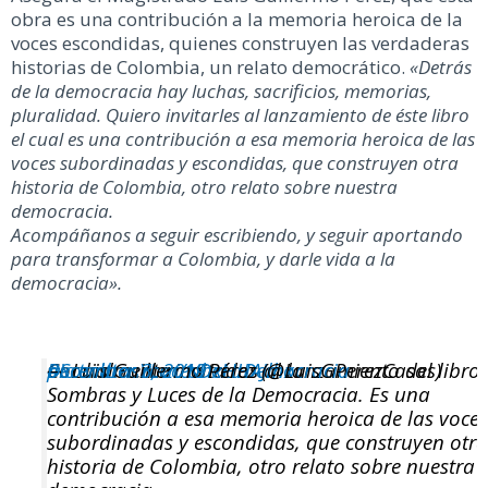
obra es una contribución a la memoria heroica de la
voces escondidas, quienes construyen las verdaderas
historias de Colombia, un relato democrático.
«Detrás
de la democracia hay luchas, sacrificios, memorias,
pluralidad. Quiero invitarles al lanzamiento de éste libro
el cual es una contribución a esa memoria heroica de las
voces subordinadas y escondidas, que construyen otra
historia de Colombia, otro relato sobre nuestra
democracia.
Acompáñanos a seguir escribiendo, y seguir aportando
para transformar a Colombia, y darle vida a la
democracia».
Cordialmente invitados al lanzamiento del libro
#SombrasYLucesDeLaDemocracia
pic.twitter.com/NhxHHAJlhx
— Luis Guillermo Pérez (@LuisGPerezCasas)
December 3, 2019
Sombras y Luces de la Democracia. Es una
contribución a esa memoria heroica de las voce
subordinadas y escondidas, que construyen otr
historia de Colombia, otro relato sobre nuestra