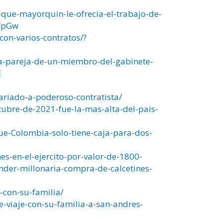
que-mayorquin-le-ofrecia-el-trabajo-de-
fpGw
on-varios-contratos/?
-la-pareja-de-un-miembro-del-gabinete-
E
ariado-a-poderoso-contratista/
bre-de-2021-fue-la-mas-alta-del-pais-
ue-Colombia-solo-tiene-caja-para-dos-
s-en-el-ejercito-por-valor-de-1800-
nder-millonaria-compra-de-calcetines-
-con-su-familia/
e-viaje-con-su-familia-a-san-andres-