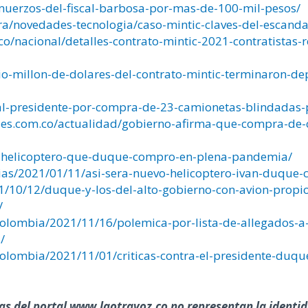
lmuerzos-del-fiscal-barbosa-por-mas-de-100-mil-pesos/
a/novedades-tecnologia/caso-mintic-claves-del-escanda
.co/nacional/detalles-contrato-mintic-2021-contratistas-
-millon-de-dolares-del-contrato-mintic-terminaron-dep
-al-presidente-por-compra-de-23-camionetas-blindadas-p
les.com.co/actualidad/gobierno-afirma-que-compra-de-c
oso-helicoptero-que-duque-compro-en-plena-pandemia/
cias/2021/01/11/asi-sera-nuevo-helicoptero-ivan-duque-
21/10/12/duque-y-los-del-alto-gobierno-con-avion-propi
/
olombia/2021/11/16/polemica-por-lista-de-allegados-a
/
olombia/2021/11/01/criticas-contra-el-presidente-duque
as del portal www.laotravoz.co no representan la identida