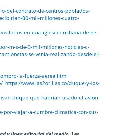
lo-del-contrato-de-centros-poblados-
recibirian-80-mil-millones-cuatro-
ositados-en-una-iglesia-cristiana-de-ee-
or-m-s-de-9-mil-millones-noticias-c-
amionetas-se-venia-realizando-desde-el-
compro-la-fuerza-aerea.html
o/
https://www.las2orillas.co/duque-y-los-
-ivan-duque-que-habrian-usado-el-avion-
-por-viajar-a-cumbre-climatica-con-sus-
d y línea editorial del medio. Les