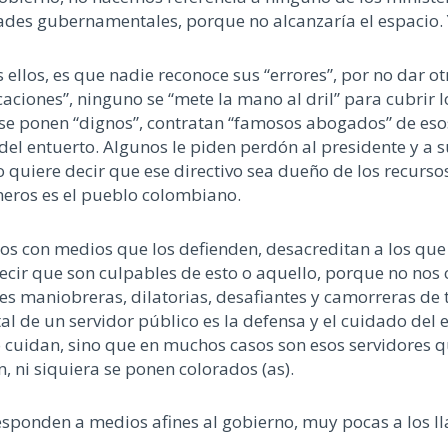
des gubernamentales, porque no alcanzaría el espacio. Y,
llos, es que nadie reconoce sus “errores”, por no dar otr
aciones”, ninguno se “mete la mano al dril” para cubrir l
n, se ponen “dignos”, contratan “famosos abogados” de es
del entuerto. Algunos le piden perdón al presidente y a s
no quiere decir que ese directivo sea dueño de los recurso
ineros es el pueblo colombiano.
 con medios que los defienden, desacreditan a los que 
ir que son culpables de esto o aquello, porque no nos c
es maniobreras, dilatorias, desafiantes y camorreras de 
 de un servidor público es la defensa y el cuidado del er
 lo cuidan, sino que en muchos casos son esos servidores
, ni siquiera se ponen colorados (as).
responden a medios afines al gobierno, muy pocas a los l