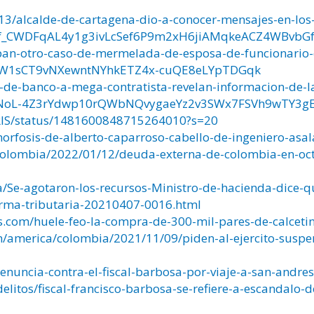
13/alcalde-de-cartagena-dio-a-conocer-mensajes-en-los-
Pf_CWDFqAL4y1g3ivLcSef6P9m2xH6jiAMqkeACZ4WBvbG
pan-otro-caso-de-mermelada-de-esposa-de-funcionario-c
FuW1sCT9vNXewntNYhkETZ4x-cuQE8eLYpTDGqk
ta-de-banco-a-mega-contratista-revelan-informacion-de
PNoL-4Z3rYdwp10rQWbNQvygaeYz2v3SWx7FSVh9wTY3g
IS/status/1481600848715264010?s=20
morfosis-de-alberto-caparroso-cabello-de-ingeniero-asal
olombia/2022/01/12/deuda-externa-de-colombia-en-octu
/Se-agotaron-los-recursos-Ministro-de-hacienda-dice-q
orma-tributaria-20210407-0016.html
.com/huele-feo-la-compra-de-300-mil-pares-de-calcetine
m/america/colombia/2021/11/09/piden-al-ejercito-suspe
denuncia-contra-el-fiscal-barbosa-por-viaje-a-san-andres
elitos/fiscal-francisco-barbosa-se-refiere-a-escandalo-d