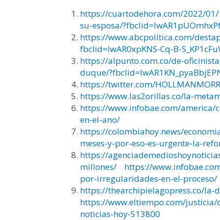
https://cuartodehora.com/2022/01/
su-esposa/?fbclid=IwAR1pUOmhx
https://www.abcpolitica.com/desta
fbclid=IwAR0xpKNS-Cq-B-S_KP1c
https://alpunto.com.co/de-oficinis
duque/?fbclid=IwAR1KN_pyaBbjE
https://twitter.com/HOLLMANMORR
https://www.las2orillas.co/la-meta
https://www.infobae.com/america/c
en-el-ano/
https://colombiahoy.news/economia
meses-y-por-eso-es-urgente-la-ref
https://agenciademedioshoynoticias
millones/
https://www.infobae.co
por-irregularidades-en-el-proceso/
https://thearchipielagopress.co/la-
https://www.eltiempo.com/justicia/d
noticias-hoy-513800