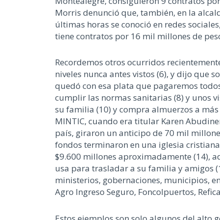
Montealegre, consiguieron 9 contratos por 
Morris denunció que, también, en la alcald
últimas horas se conoció en redes sociale
tiene contratos por 16 mil millones de pes
Recordemos otros ocurridos recientemente:
niveles nunca antes vistos (6), y dijo que
quedó con esa plata que pagaremos todos
cumplir las normas sanitarias (8) y unos vi
su familia (10) y compra almuerzos a más
MINTIC, cuando era titular Karen Abudinen
país, giraron un anticipo de 70 mil millon
fondos terminaron en una iglesia cristia
$9.600 millones aproximadamente (14), adqu
usa para trasladar a su familia y amigos (
ministerios, gobernaciones, municipios, 
Agro Ingreso Seguro, Foncolpuertos, Refi
Estos ejemplos son solo algunos del alto 