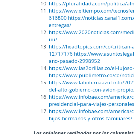
https://pluralidadz.com/politica/a
https://www.eltiempo.com/tecnosfer
616800
https://noticias.canal1.com
entregas/
https://www.2020noticias.com/medio
uu/
https://headtopics.com/co/critican
12717176
https://www.asuntoslega
ano-pasado-2998952
https://www.las2orillas.co/el-luj
https://www.publimetro.co/co/noti
https://www.lalinternaazul.info/20
del-alto-gobierno-con-avion-propio
https://www.infobae.com/america/c
presidencial-para-viajes-personales
https://www.infobae.com/america/c
hijos-hermanos-y-otros-familiares/
Las opiniones realizadas por los columnist