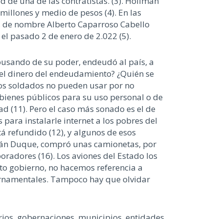
 de una de las contratistas. (3). Hollman
millones y medio de pesos (4). En las
o, de nombre Alberto Caparroso Cabello
s el pasado 2 de enero de 2.022 (5).
abusando de su poder, endeudó al país, a
n el dinero del endeudamiento? ¿Quién se
os soldados no pueden usar por no
s bienes públicos para su uso personal o de
 (11). Pero el caso más sonado es el de
para instalarle internet a los pobres del
tá refundido (12), y algunos de esos
Iván Duque, compró unas camionetas, por
oradores (16). Los aviones del Estado los
lto gobierno, no hacemos referencia a
bernamentales. Tampoco hay que olvidar
rios, gobernaciones, municipios, entidades