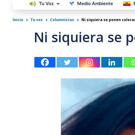
Tu Voz
Medio Ambiente
Inicio
Tu voz
Columnistas
Ni siquiera se ponen colora
Ni siquiera se 