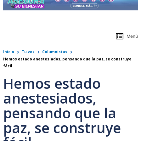
https://www.colpensiones.gov.co/
Menú
Inicio
Tu voz
Columnistas
Hemos estado anestesiados, pensando que la paz, se construye
fácil
Hemos estado
anestesiados,
pensando que la
paz, se construye