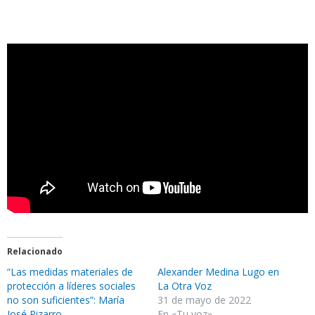
Relacionado
“Las medidas materiales de
Alexander Medina Lugo en
protección a líderes sociales
La Otra Voz
no son suficientes”: María
31 de mayo de 2022
José Pizarro
En «Tu voz»