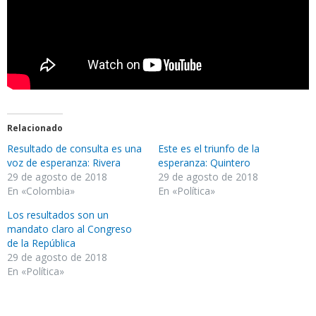
Relacionado
Resultado de consulta es una
Este es el triunfo de la
voz de esperanza: Rivera
esperanza: Quintero
29 de agosto de 2018
29 de agosto de 2018
En «Colombia»
En «Política»
Los resultados son un
mandato claro al Congreso
de la República
29 de agosto de 2018
En «Política»