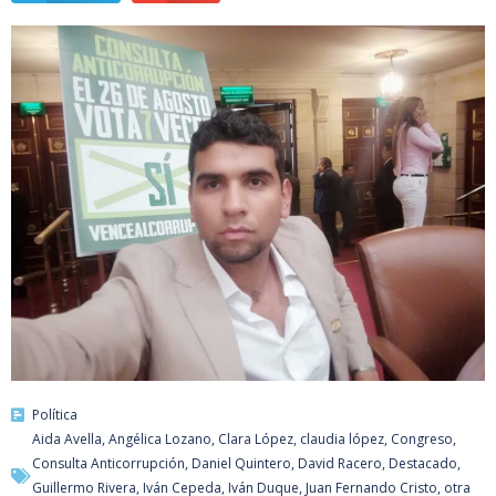
Política
Aida Avella
,
Angélica Lozano
,
Clara López
,
claudia lópez
,
Congreso
,
Consulta Anticorrupción
,
Daniel Quintero
,
David Racero
,
Destacado
,
Guillermo Rivera
,
Iván Cepeda
,
Iván Duque
,
Juan Fernando Cristo
,
otra