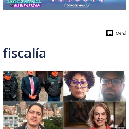
https://www.colpensiones.gov.co/
Menú
fiscalía
Page
Page