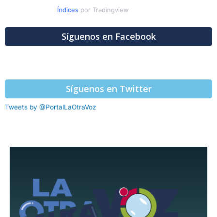
Índices
por Tradingview
Síguenos en Facebook
Síguenos en Twitter
Tweets by @PortalLaOtraVoz