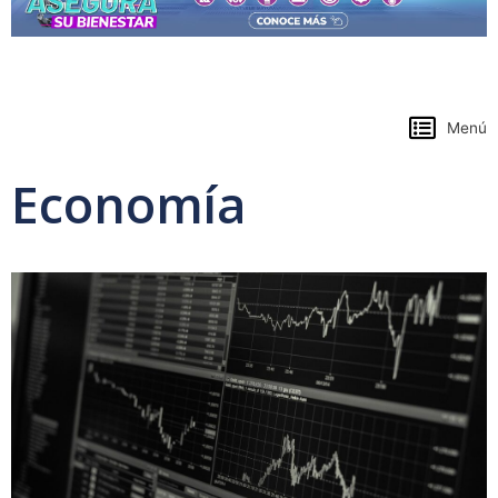
https://www.colpensiones.gov.co/
Menú
Economía
Page
Page