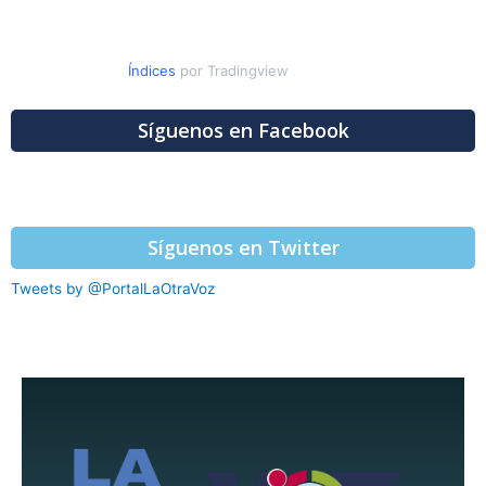
Índices
por Tradingview
Síguenos en Facebook
Síguenos en Twitter
Tweets by @PortalLaOtraVoz