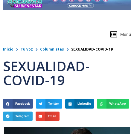
https://www.colpensiones.gov.co/
Menú
Inicio
Tu voz
Columnistas
SEXUALIDAD-COVID-19
SEXUALIDAD-
COVID-19
Facebook
Twitter
LinkedIn
WhatsApp
Telegram
Email