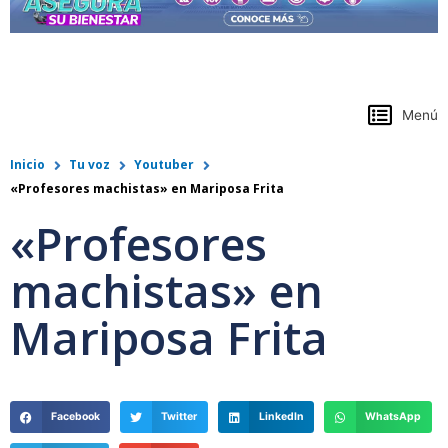
https://www.colpensiones.gov.co/
Menú
Inicio
Tu voz
Youtuber
«Profesores machistas» en Mariposa Frita
«Profesores
machistas» en
Mariposa Frita
Facebook
Twitter
LinkedIn
WhatsApp