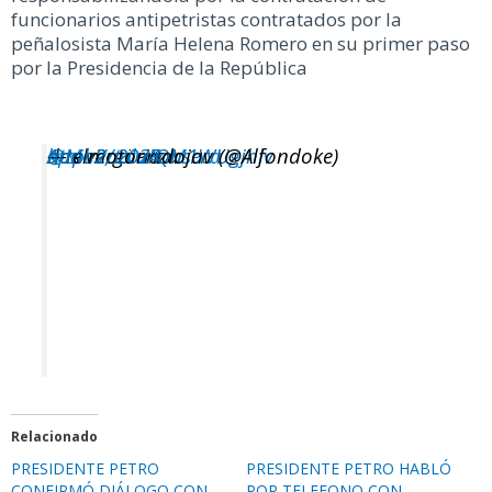
funcionarios antipetristas contratados por la
peñalosista María Helena Romero en su primer paso
por la Presidencia de la República
@MaPaulaFonseca
das vergüenza
https://t.co/QM1WUgjhlv
— elmotoriadojav (@Alfondoke)
April 2, 2024
Relacionado
PRESIDENTE PETRO
PRESIDENTE PETRO HABLÓ
CONFIRMÓ DIÁLOGO CON
POR TELEFONO CON