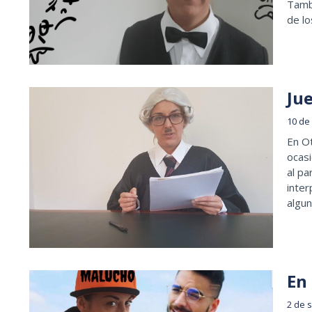
Tamb
de lo
Ju
10 de
En Ot
ocasi
al pa
inter
algun
En
2 de 