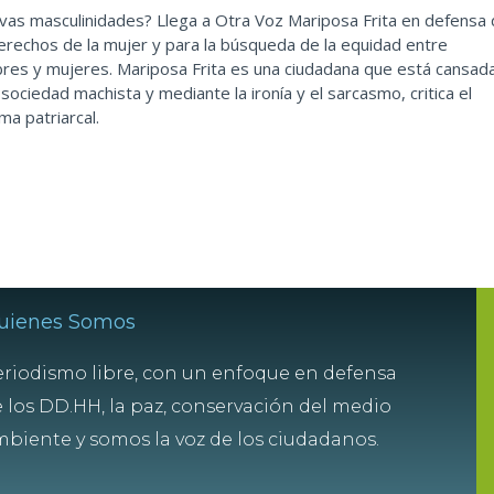
vas masculinidades? Llega a Otra Voz Mariposa Frita en defensa
erechos de la mujer y para la búsqueda de la equidad entre
res y mujeres. Mariposa Frita es una ciudadana que está cansad
 sociedad machista y mediante la ironía y el sarcasmo, critica el
ma patriarcal.
uienes Somos
riodismo libre, con un enfoque en defensa
 los DD.HH, la paz, conservación del medio
biente y somos la voz de los ciudadanos.