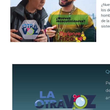
¿Nue
los d
homb
de la
siste
Q
Pe
de
am