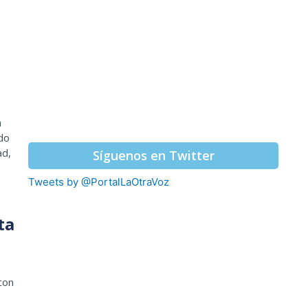
n
do
ad,
Síguenos en Twitter
Tweets by @PortalLaOtraVoz
ta
con