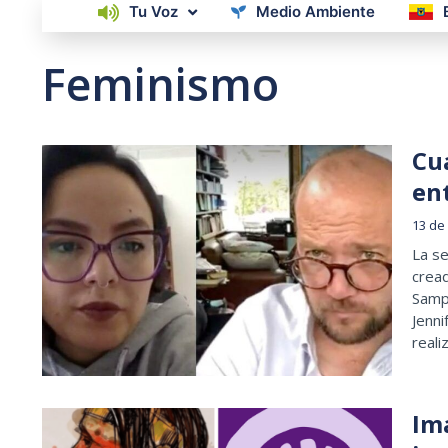
Tu Voz
Medio Ambiente
Feminismo
Cu
en
13 de 
La se
cread
Sampe
Jenni
reali
Im