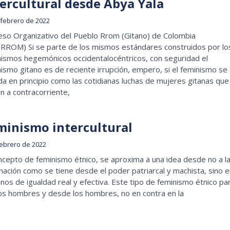
tercultural desde Abya Yala
 febrero de 2022
eso Organizativo del Pueblo Rrom (Gitano) de Colombia
RROM) Si se parte de los mismos estándares construidos por lo
nismos hegemónicos occidentalocéntricos, con seguridad el
ismo gitano es de reciente irrupción, empero, si el feminismo se
a en principio como las cotidianas luchas de mujeres gitanas que
n a contracorriente,
minismo intercultural
febrero de 2022
ncepto de feminismo étnico, se aproxima a una idea desde no a l
ación como se tiene desde el poder patriarcal y machista, sino e
nos de igualdad real y efectiva. Este tipo de feminismo étnico pa
os hombres y desde los hombres, no en contra en la