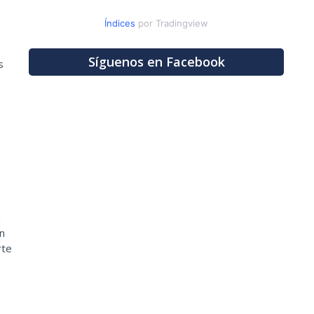
Índices
por Tradingview
Síguenos en Facebook
s
a
n
rte