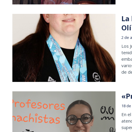
La 
Ol
2 de 
Los 
tenid
emba
vario
de d
«P
18 de
En el
atenc
super