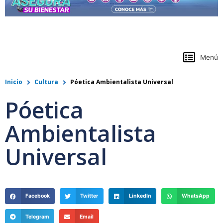
https://www.colpensiones.gov.co/
Menú
Inicio
Cultura
Póetica Ambientalista Universal
Póetica
Ambientalista
Universal
Facebook
Twitter
LinkedIn
WhatsApp
Telegram
Email