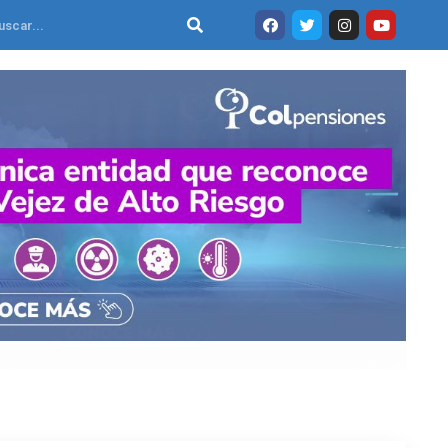
Search
F
T
I
Y
a
w
n
o
c
i
s
u
e
t
t
t
b
t
a
u
o
e
g
b
o
r
r
e
k
a
m