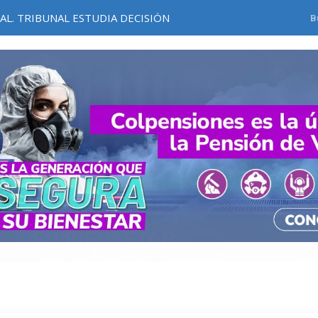
IAL. TRIBUNAL ESTUDIA DECISIÓN
CIAL
TEMPRANA ALERTA, SOBRE DERECHOS HUMANOS, LANZA DEFENSORÍA DEL PUEBLO A DE LA ESPRIELLA:
PRIMER PULSO DEL PODER: ELECCIÓN DE HONORIO HENRIQUEZ DEFINE MAPA POLÍTICO ANTES DE POSESIÓN PRESIDENCIAL
www.colpensiones.gov.co/