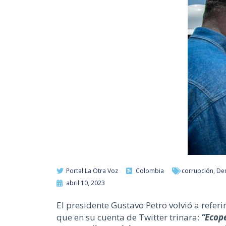
Portal La Otra Voz
Colombia
corrupción
,
De
abril 10, 2023
El presidente Gustavo Petro volvió a refer
que en su cuenta de Twitter trinara:
“Ecope