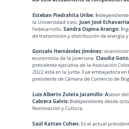
Esteban Piedrahíta Uribe: I
ndependiente 
la Universidad Icesi.
Juan José Echavarrí
Fedesarrollo.
Sandra Ospina Arango: I
ng
de transmisión y distribución de energía 
Gonzalo Hernández Jiménez:
viceministr
economista de la Javeriana.
Claudia Gonz
presidenta ejecutiva de la Asociación Co
2022 está en la Junta. Fue embajadora e
presidente de Cámara de Comercio de Bogo
Luis Alberto Zuleta Jaramillo: A
sesor de
Cabrera Galvis: I
ndependiente desde octub
Nominación y Cultura.
Saúl Kattan Cohen:
Es el actual presiden