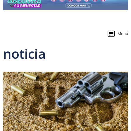
https://www.colpensiones.gov.co/
Menú
noticia
Page
Page
Page
Page