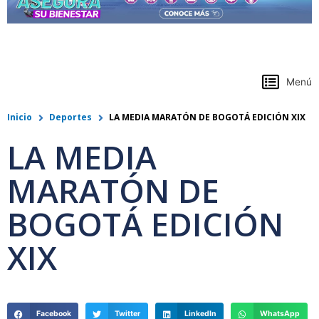
https://www.colpensiones.gov.co/
Menú
Inicio
Deportes
LA MEDIA MARATÓN DE BOGOTÁ EDICIÓN XIX
LA MEDIA
MARATÓN DE
BOGOTÁ EDICIÓN
XIX
Facebook
Twitter
LinkedIn
WhatsApp