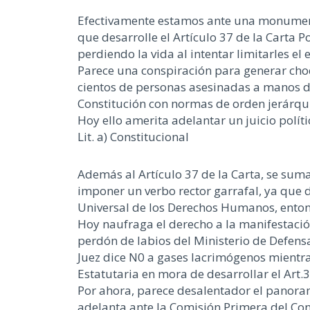
Efectivamente estamos ante una monumenta
que desarrolle el Artículo 37 de la Carta 
perdiendo la vida al intentar limitarles el
Parece una conspiración para generar choq
cientos de personas asesinadas a manos de
Constitución con normas de orden jerárquic
Hoy ello amerita adelantar un juicio polít
Lit. a) Constitucional
Además al Artículo 37 de la Carta, se suma
imponer un verbo rector garrafal, ya que 
Universal de los Derechos Humanos, entonc
Hoy naufraga el derecho a la manifestación
perdón de labios del Ministerio de Defens
Juez dice N0 a gases lacrimógenos mientras
Estatutaria en mora de desarrollar el Art.
Por ahora, parece desalentador el panoram
adelanta ante la Comisión Primera del Con