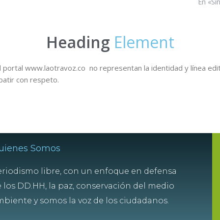
En «Si
Heading
Element
 portal www.laotravoz.co no representan la identidad y línea edit
batir con respeto.
uienes Somos
riodismo libre, con un enfoque en defensa
 los DD.HH, la paz, conservación del medio
biente y somos la voz de los ciudadanos.