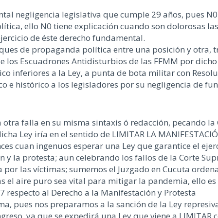
l negligencia legislativa que cumple 29 años, pues N0
Política, ello N0 tiene explicación cuando son dolorosas 
 ejercicio de éste derecho fundamental.
ues de propaganda política entre una posición y otra, t
 los Escuadrones Antidisturbios de las FFMM por dicho v
o inferiores a la Ley, a punta de bota militar con Resol
ico e histórico a los legisladores por su negligencia de 
 otra falla en su misma sintaxis ó redacción, pecando la
dicha Ley iría en el sentido de LIMITAR LA MANIFESTACIÓ
es cuan ingenuos esperar una Ley que garantice el ejerc
 y la protesta; aun celebrando los fallos de la Corte Sup
a por las víctimas; sumemos el Juzgado en Cucuta ordena
 el aire puro sea vital para mitigar la pandemia, ello e
37 respecto al Derecho a la Manifestación y Protesta
a, pues nos preparamos a la sanción de la Ley represiv
greso, ya que se expedirá una Ley que viene a LIMITAR có