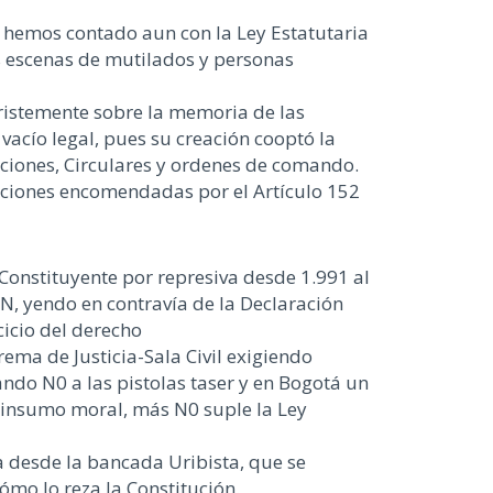
 hemos contado aun con la Ley Estatutaria
las escenas de mutilados y personas
ristemente sobre la memoria de las
acío legal, pues su creación cooptó la
uciones, Circulares y ordenes de comando.
funciones encomendadas por el Artículo 152
 Constituyente por represiva desde 1.991 al
N, yendo en contravía de la Declaración
icio del derecho
rema de Justicia-Sala Civil exigiendo
ndo N0 a las pistolas taser y en Bogotá un
s insumo moral, más N0 suple la Ley
a desde la bancada Uribista, que se
mo lo reza la Constitución.