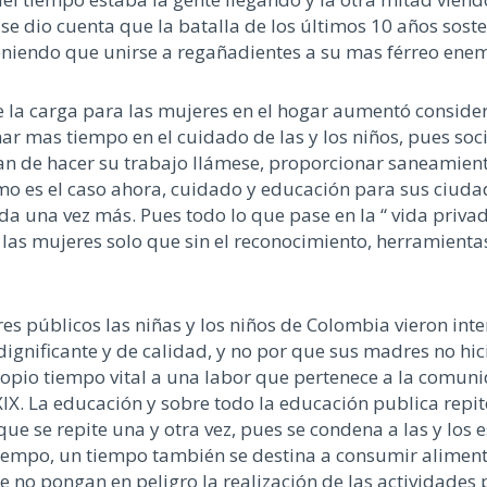
 dio cuenta que la batalla de los últimos 10 años sosten
 teniendo que unirse a regañadientes a su mas férreo ene
ue la carga para las mujeres en el hogar aumentó consid
r mas tiempo en el cuidado de las y los niños, pues soc
an de hacer su trabajo llámese, proporcionar saneamient
omo es el caso ahora, cuidado y educación para sus ciuda
ada una vez más. Pues todo lo que pase en la “ vida pri
las mujeres solo que sin el reconocimiento, herramient
gares públicos las niñas y los niños de Colombia vieron 
dignificante y de calidad, y no por que sus madres no h
opio tiempo vital a una labor que pertenece a la comunid
XlX. La educación y sobre todo la educación publica repit
que se repite una y otra vez, pues se condena a las y los
mpo, un tiempo también se destina a consumir alimentos 
de no pongan en peligro la realización de las actividade