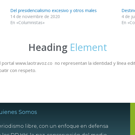
Del presidencialismo excesivo y otros males
Destin
14 de noviembre de 2020
4 de j
En «Columnistas»
En «Co
Heading
Element
 portal www.laotravoz.co no representan la identidad y línea edit
batir con respeto.
uienes Somos
riodismo libre, con un enfoque en defensa