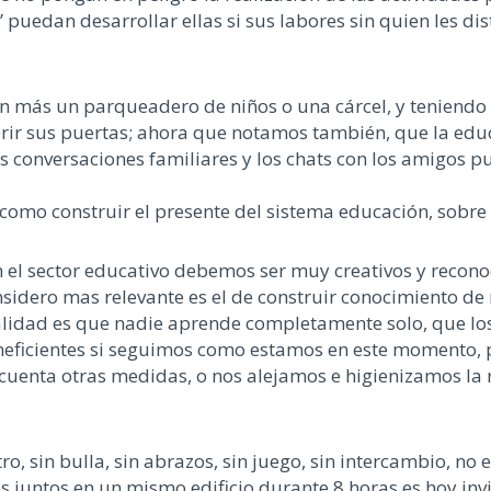
” puedan desarrollar ellas si sus labores sin quien les di
n más un parqueadero de niños o una cárcel, y teniendo 
abrir sus puertas; ahora que notamos también, que la ed
s, las conversaciones familiares y los chats con los amig
omo construir el presente del sistema educación, sobre
n el sector educativo debemos ser muy creativos y recono
dero mas relevante es el de construir conocimiento de m
realidad es que nadie aprende completamente solo, que lo
ineficientes si seguimos como estamos en este momento,
cuenta otras medidas, o nos alejamos e higienizamos la r
o, sin bulla, sin abrazos, sin juego, sin intercambio, no
 juntos en un mismo edificio durante 8 horas es hoy invia