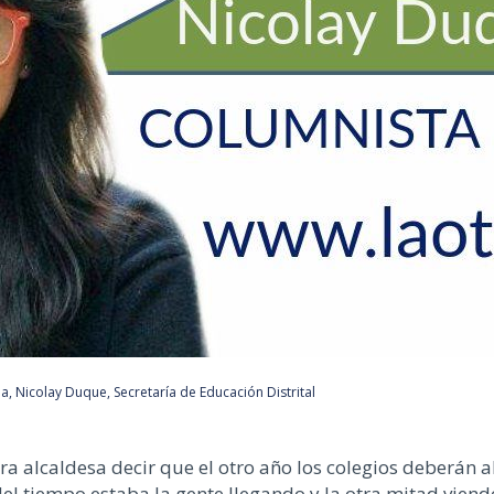
la
,
Nicolay Duque
,
Secretaría de Educación Distrital
alcaldesa decir que el otro año los colegios deberán abri
del tiempo estaba la gente llegando y la otra mitad vien