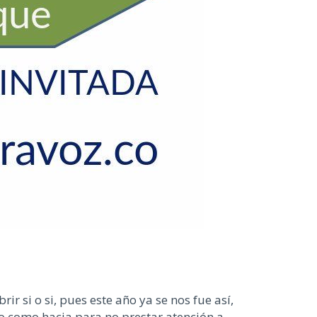
r si o si, pues este año ya se nos fue así,
do como hacia para no prestar atención a