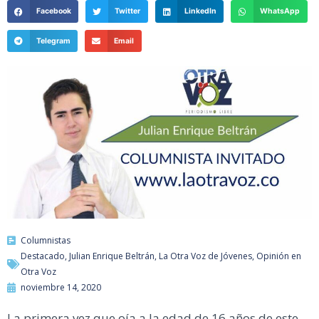
Facebook
Twitter
LinkedIn
WhatsApp
Telegram
Email
Columnistas
Destacado
,
Julian Enrique Beltrán
,
La Otra Voz de Jóvenes
,
Opinión en
Otra Voz
noviembre 14, 2020
La primera vez que oía a la edad de 16 años de este