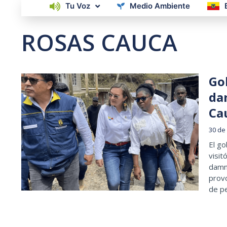
Tu Voz
Medio Ambiente
ROSAS CAUCA
Go
dam
Ca
30 de
El go
visit
damni
provo
de p