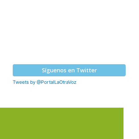
Síguenos en Twitter
Tweets by @PortalLaOtraVoz