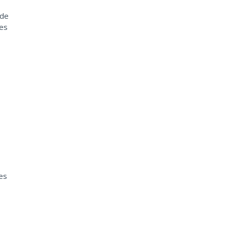
 de
nes
tes