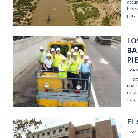
actua
busc
para
LO
BA
PI
1 de 
Por: 
una c
Costa
tipo,
EL
17 de