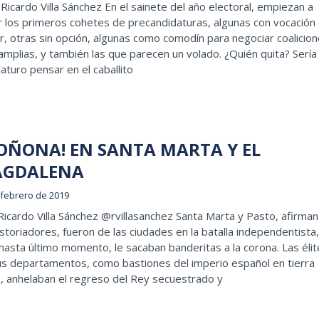
icardo Villa Sánchez En el sainete del año electoral, empiezan a
 los primeros cohetes de precandidaturas, algunas con vocación
, otras sin opción, algunas como comodín para negociar coalicio
mplias, y también las que parecen un volado. ¿Quién quita? Sería
turo pensar en el caballito
OÑONA! EN SANTA MARTA Y EL
GDALENA
 febrero de 2019
Ricardo Villa Sánchez @rvillasanchez Santa Marta y Pasto, afirman
istoriadores, fueron de las ciudades en la batalla independentista,
hasta último momento, le sacaban banderitas a la corona. Las éli
us departamentos, como bastiones del imperio español en tierra
, anhelaban el regreso del Rey secuestrado y