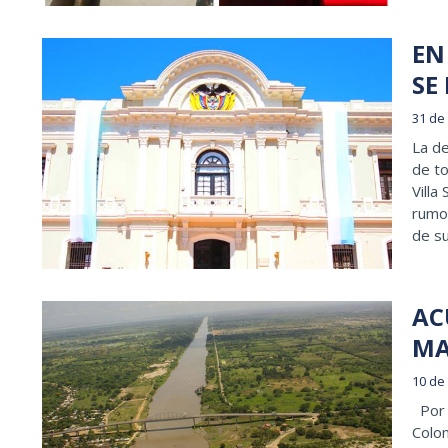
EN
SE
31 de
La de
de to
Villa
rumor
de su
AC
MA
10 de
Por R
Colom