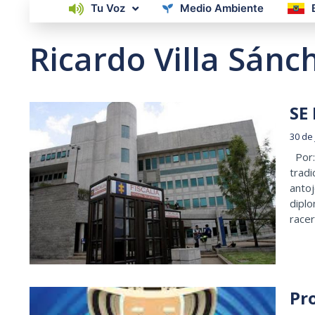
Tu Voz
Medio Ambiente
Ricardo Villa Sánc
SE
30 de
Por: 
tradi
antoj
dipl
racer
Pr