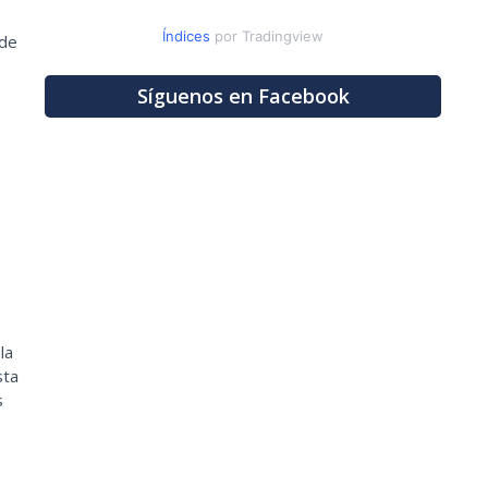
Índices
por Tradingview
 de
Síguenos en Facebook
la
sta
s