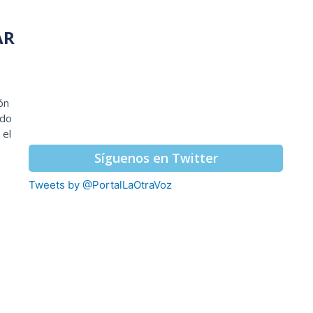
AR
ón
rdo
 el
o
Síguenos en Twitter
Tweets by @PortalLaOtraVoz