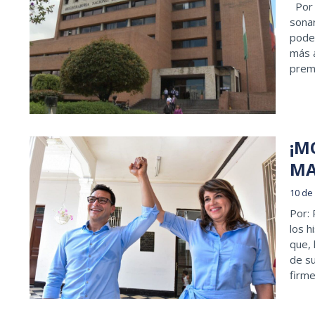
Por R
sonar
poder
más a
prema
¡M
MA
10 de
Por: 
los h
que, 
de s
firme