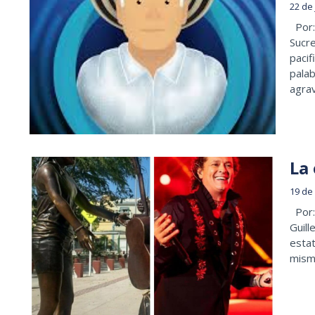
22 de
Por:
Sucre
pacif
palab
agra
La 
19 de
Por: 
Guill
estat
mism