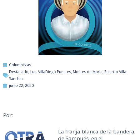
Columnistas
Destacado
,
Luis VillaDiego Puentes
,
Montes de María
,
Ricardo Villa
Sánchez
junio 22, 2020
Por:
La franja blanca de la bandera
de Sampués, en el