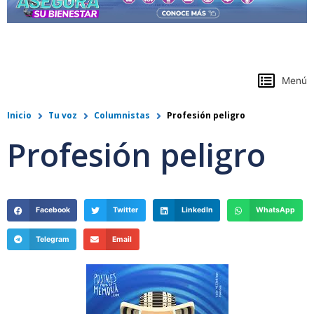
https://www.colpensiones.gov.co/
Menú
Inicio
Tu voz
Columnistas
Profesión peligro
Profesión peligro
Facebook
Twitter
LinkedIn
WhatsApp
Telegram
Email