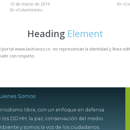
10 de marzo de 2019
En «Co
En «Columnistas»
Heading
Element
 portal www.laotravoz.co no representan la identidad y línea edit
batir con respeto.
uienes Somos
riodismo libre, con un enfoque en defensa
 los DD.HH, la paz, conservación del medio
biente y somos la voz de los ciudadanos.