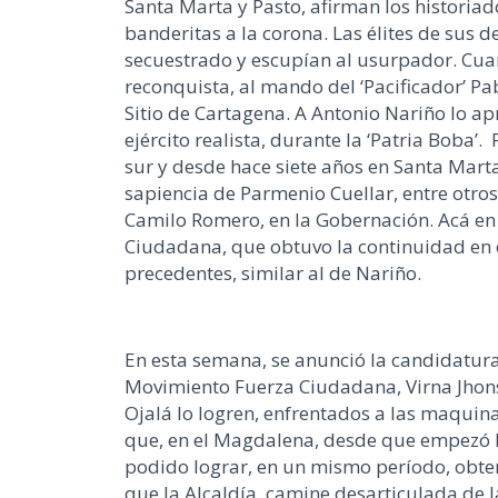
Santa Marta y Pasto, afirman los historia
banderitas a la corona. Las élites de sus 
secuestrado y escupían al usurpador. Cuan
reconquista, al mando del ‘Pacificador’ Pa
Sitio de Cartagena. A Antonio Nariño lo a
ejército realista, durante la ‘Patria Boba’
sur y desde hace siete años en Santa Mart
sapiencia de Parmenio Cuellar, entre otros
Camilo Romero, en la Gobernación. Acá en 
Ciudadana, que obtuvo la continuidad en el
precedentes, similar al de Nariño.
En esta semana, se anunció la candidatura
Movimiento Fuerza Ciudadana, Virna Jhons
Ojalá lo logren, enfrentados a las maquina
que, en el Magdalena, desde que empezó la
podido lograr, en un mismo período, obtene
que la Alcaldía, camine desarticulada de l