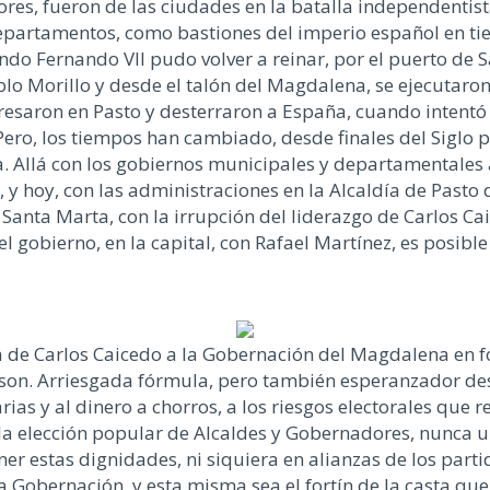
dores, fueron de las ciudades en la batalla independenti
departamentos, como bastiones del imperio español en tie
do Fernando VII pudo volver a reinar, por el puerto de S
blo Morillo y desde el talón del Magdalena, se ejecutaro
presaron en Pasto y desterraron a España, cuando intentó
. Pero, los tiempos han cambiado, desde finales del Siglo p
a. Allá con los gobiernos municipales y departamentales 
, y hoy, con las administraciones en la Alcaldía de Past
Santa Marta, con la irrupción del liderazgo de Carlos C
 gobierno, en la capital, con Rafael Martínez, es posible
 de Carlos Caicedo a la Gobernación del Magdalena en f
on. Arriesgada fórmula, pero también esperanzador des
rias y al dinero a chorros, a los riesgos electorales que
 elección popular de Alcaldes y Gobernadores, nunca un 
r estas dignidades, ni siquiera en alianzas de los parti
a Gobernación, y esta misma sea el fortín de la casta que 