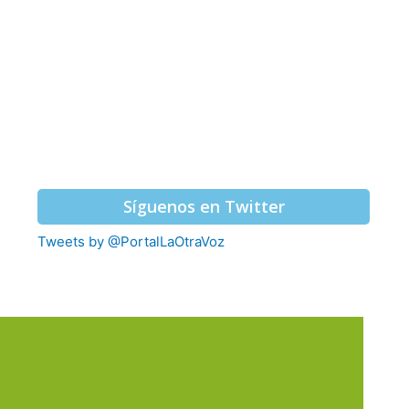
Síguenos en Twitter
Tweets by @PortalLaOtraVoz