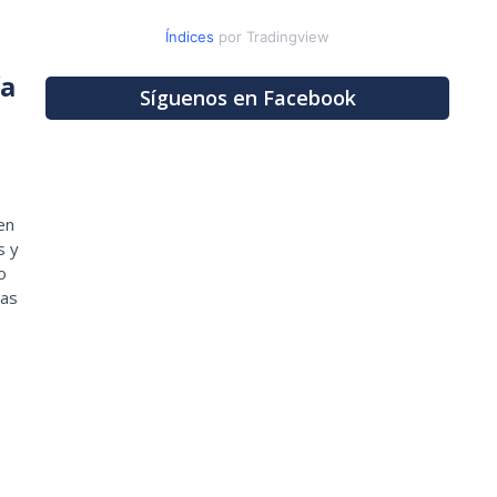
Índices
por Tradingview
ía
Síguenos en Facebook
en
s y
o
las