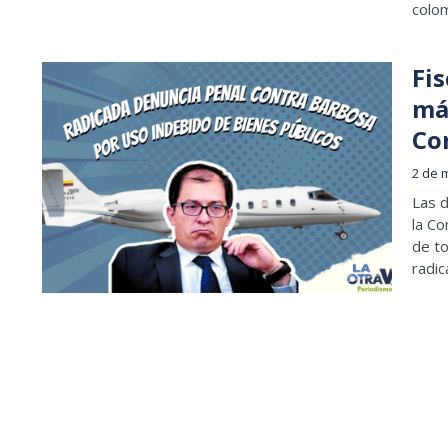
colo
Fis
má
Co
2 de 
Las d
la Co
de to
radic