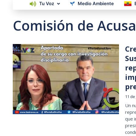
Tu Voz
Medio Ambiente
Comisión de Acusa
Cre
Su
re
im
pr
11 de
Un nu
repre
que i
presi
condu