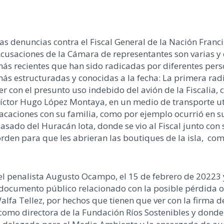
as denuncias contra el Fiscal General de la Nación Franc
cusaciones de la Cámara de representantes son varias y d
ás recientes que han sido radicadas por diferentes perso
ás estructuradas y conocidas a la fecha: La primera rad
er con el presunto uso indebido del avión de la Fiscalia, 
íctor Hugo López Montaya, en un medio de transporte ut
acaciones con su familia, como por ejemplo ocurrió en su 
asado del Huracán Iota, donde se vio al Fiscal junto con 
orden para que les abrieran las boutiques de la isla, c
l penalista Augusto Ocampo, el 15 de febrero de 20223 y
 documento público relacionado con la posible pérdida o
lfa Tellez, por hechos que tienen que ver con la firma d
a como directora de la Fundación Ríos Sostenibles y don