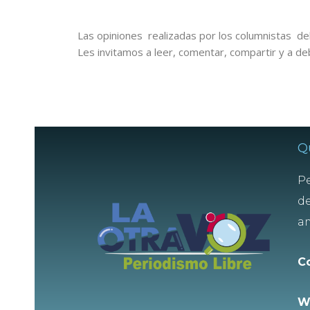
Las opiniones realizadas por los columnistas del
Les invitamos a leer, comentar, compartir y a de
Q
Pe
de
am
C
W