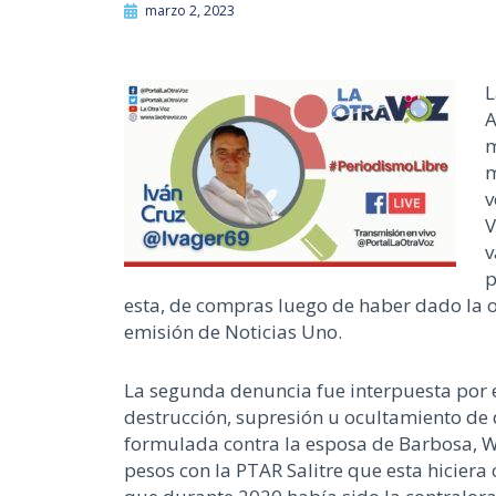
marzo 2, 2023
L
A
m
m
v
V
v
p
esta, de compras luego de haber dado la 
emisión de Noticias Uno.
La segunda denuncia fue interpuesta por e
destrucción, supresión u ocultamiento de
formulada contra la esposa de Barbosa, Wa
pesos con la PTAR Salitre que esta hicier