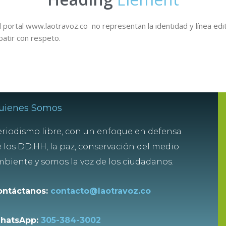
 portal www.laotravoz.co no representan la identidad y línea edit
batir con respeto.
uienes Somos
riodismo libre, con un enfoque en defensa
 los DD.HH, la paz, conservación del medio
biente y somos la voz de los ciudadanos.
ontáctanos:
contacto@laotravoz.co
hatsApp:
305-384-3002