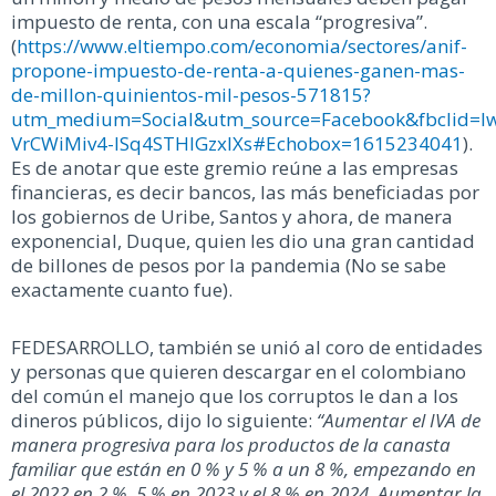
impuesto de renta, con una escala “progresiva”.
(
https://www.eltiempo.com/economia/sectores/anif-
propone-impuesto-de-renta-a-quienes-ganen-mas-
de-millon-quinientos-mil-pesos-571815?
utm_medium=Social&utm_source=Facebook&fbclid=I
VrCWiMiv4-ISq4STHIGzxIXs#Echobox=1615234041
).
Es de anotar que este gremio reúne a las empresas
financieras, es decir bancos, las más beneficiadas por
los gobiernos de Uribe, Santos y ahora, de manera
exponencial, Duque, quien les dio una gran cantidad
de billones de pesos por la pandemia (No se sabe
exactamente cuanto fue).
FEDESARROLLO, también se unió al coro de entidades
y personas que quieren descargar en el colombiano
del común el manejo que los corruptos le dan a los
dineros públicos, dijo lo siguiente:
“Aumentar el IVA de
manera progresiva para los productos de la canasta
familiar que están en 0 % y 5 % a un 8 %, empezando en
el 2022 en 2 %, 5 % en 2023 y el 8 % en 2024.
Aumentar la