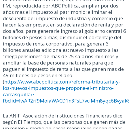
FM, reproducida por ABC Política, ampliar por dos
años mas el impuesto al patrimonio; eliminar el
descuento del impuesto de industria y comercio que
hacen las empresas, en su declaración de renta y por
dos años, para generarle ingreso al gobierno central 6
billones de pesos o más; disminuir el porcentaje del
impuesto de renta corporativo, para generar 3
billones anuales adicionales; nuevo impuesto a las
“megapensiones” de mas de 25 salarios mínimos y
ampliar la base de personas naturales para que
paguen el impuesto de renta a las que ganen mas de
49 millones de pesos en el año.
(
https://www.abcpolitica.com/reforma-tributaria-y-
los-nuevos-impuestos-que-propone-el-ministro-
carrasquilla/?
fbclid=IwAR2rf9MoiaWACD1n3FsL7vciMm8yqc6Bvy
La ANIF, Asociación de Instituciones Financieras dice,
según El Tiempo, que las personas que ganen más de
un millón y medio de pesos mensuales deben pagar