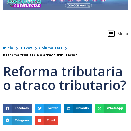
https://www.colpensiones.gov.co/
Menú
Inicio
Tu voz
Columnistas
Reforma tributaria o atraco tributario?
Reforma tributaria
o atraco tributario?
Facebook
Twitter
LinkedIn
WhatsApp
Telegram
Email