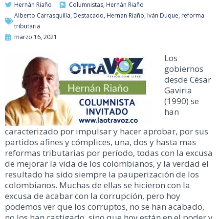
Hernán Riaño
Columnistas
,
Hernán Riaño
Alberto Carrasquilla
,
Destacado
,
Hernan Riaño
,
Iván Duque
,
reforma
tributaria
marzo 16, 2021
Los
gobiernos
desde César
Gaviria
(1990) se
han
caracterizado por impulsar y hacer aprobar, por sus
partidos afines y cómplices, una, dos y hasta mas
reformas tributarias por período, todas con la excusa
de mejorar la vida de los colombianos, y la verdad el
resultado ha sido siempre la pauperización de los
colombianos. Muchas de ellas se hicieron con la
excusa de acabar con la corrupción, pero hoy
podemos ver que los corruptos, no se han acabado,
no los han castigado, sino que hoy están en el poder y