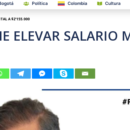
Bogotá
Política
Colombia
Cultura
AL A $2’155.000
E ELEVAR SALARIO M