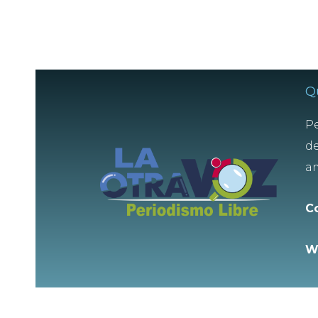
Q
Pe
de
am
C
W