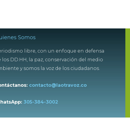
uienes Somos
riodismo libre, con un enfoque en defensa
 los DD.HH, la paz, conservación del medio
biente y somos la voz de los ciudadanos.
ontáctanos:
contacto@laotravoz.co
hatsApp:
305-384-3002