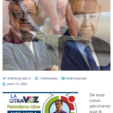
Andrés Jurado A
Columnistas
Ándres Jurado
junio 15, 2022
De esas
cosas
peculiares
que le