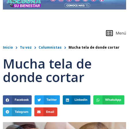
https://www.colpensiones.gov.co/
Menú
Inicio
Tu voz
Columnistas
Mucha tela de donde cortar
Mucha tela de
donde cortar
Facebook
Twitter
LinkedIn
WhatsApp
Telegram
Email