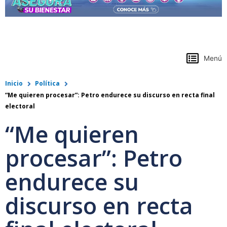
https://www.colpensiones.gov.co/
Menú
Inicio
Política
“Me quieren procesar”: Petro endurece su discurso en recta final
electoral
“Me quieren
procesar”: Petro
endurece su
discurso en recta