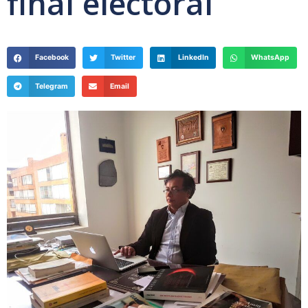
final electoral
Facebook
Twitter
LinkedIn
WhatsApp
Telegram
Email